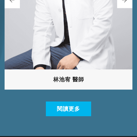
林池宥 醫師
閱讀更多