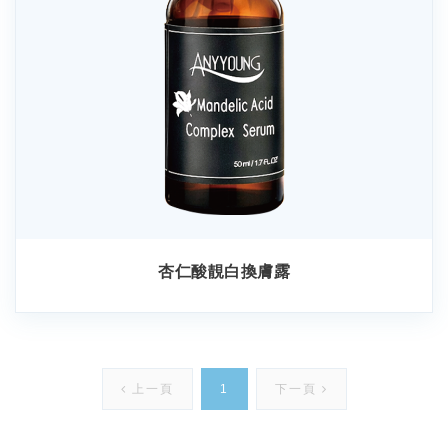
杏仁酸靚白換膚露
上一頁
1
下一頁