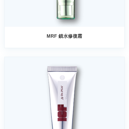
MRF 鎖水修復霜