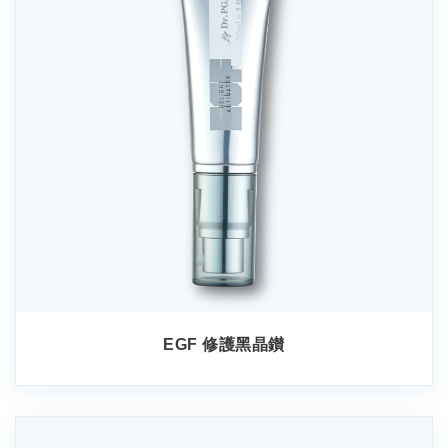
EGF 修護黑晶鑚