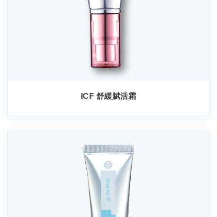
ICF 舒緩賦活霜