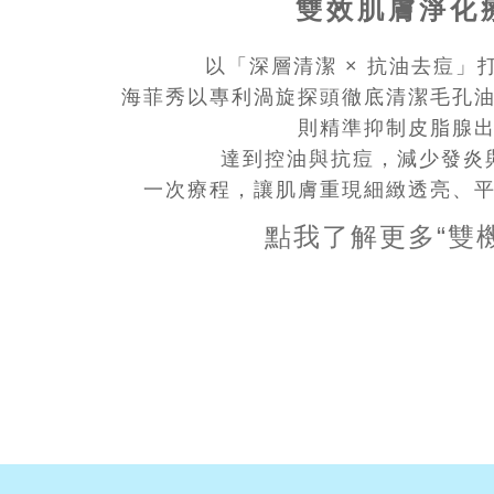
雙效肌膚淨化
以「深層清潔 × 抗油去痘」
海菲秀以專利渦旋探頭徹底清潔毛孔
則精準抑制皮脂腺
達到控油與抗痘，減少發炎
一次療程，讓肌膚重現細緻透亮、
點我了解更多“雙