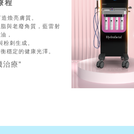
療程
打造煥亮膚質。
油脂與老廢角質，藍雷射
出油，
與粉刺生成。
平衡穩定的健康光澤。
機治療
”