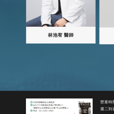
林池宥 醫師
師
營業時間
週二到週五