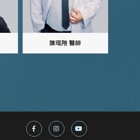
陳琨翔 醫師