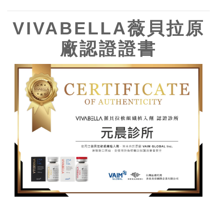
VIVABELLA薇貝拉原
廠認證證書