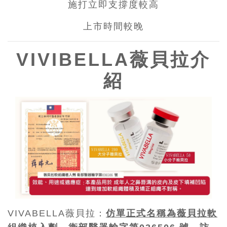
施打立即支撐度較高
上市時間較晚
VIVIBELLA薇貝拉介
紹
VIVABELLA薇貝拉：
仿單正式名稱為薇貝拉軟