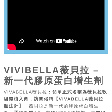
VIVIBELLA薇貝拉 –
新一代膠原蛋白增生劑
VIVABELLA薇貝拉：
仿單正式名稱為薇貝拉軟
組織植入劑，訪間俗稱【VIVABELLA薇貝拉
魔法針】
，薇貝拉是新一代的膠原蛋白增生