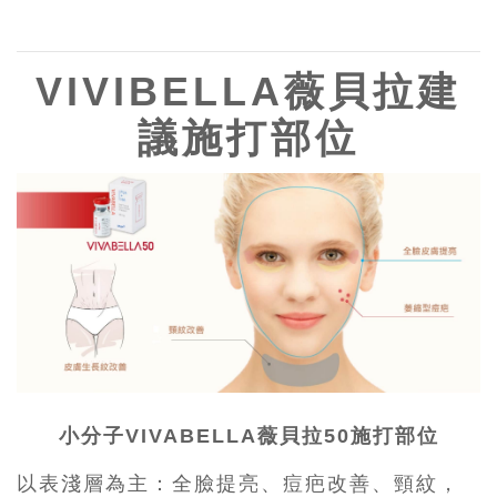
VIVIBELLA薇貝拉建
議施打部位
小分子VIVABELLA薇貝拉50施打部位
以表淺層為主：全臉提亮、痘疤改善、頸紋，