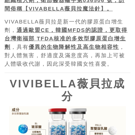
組織植入劑，衛部醫器輸字第036506 號，訪
間俗稱【VIVABELLA薇貝拉魔法針】。
VIVABELLA薇貝拉是新一代的膠原蛋白增生
劑，
通過歐盟CE，韓國MFDS的認證，更取得
台灣衛福部 TFDA核准的多效型膠原蛋白增生
劑
，具有
優異的生物降解性及高生物相容性
，
對人體無害，舒適度及滿意度高，再加上可被
人體吸收代謝，因此深受韓國女性喜愛。
VIVIBELLA薇貝拉成
分