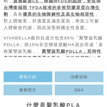
劑，
通過歐盟CE，韓國MFDS的認證，更取得
台灣衛福部 TFDA核准的多效型膠原蛋白增生
劑
，具有
優異的生物降解性及高生物相容性
，
對人體無害，舒適度及滿意度高，再加上可被
人體吸收代謝，因此深受韓國女性喜愛。
VIVABELLA薇貝拉成分包含85%「聚雙旋乳酸
PDLLA」與15%非交聯玻尿酸HA混合而成「多
效聚雙旋乳酸」。
聚雙旋乳酸PDLLA，其特性
是可長期刺激膠原蛋白新生，
另
外玻尿酸HA具
有可立即填充的效果
，因此可快速填補凹陷部
位，支撐皮膚組織、緊緻皮膚，實現自然的填
療程介紹
治療須知
充效果，刺激膠原蛋白新生可漸進式改善痘
疤、毛孔等膚質問題、幫助修復肌膚。
療程照片
Q&A
什麼是聚乳酸PLA