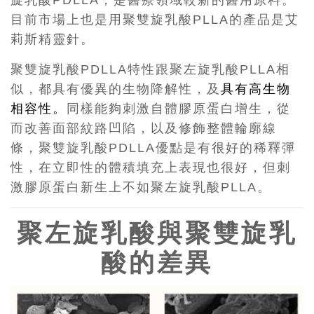
旋乳酸PDLLA，是醫療領域較新的醫用原料。
目前市場上也是用聚雙旋乳酸PLLA的產品是艾
莉斯精靈針。
聚雙旋乳酸PDLLA特性跟聚左旋乳酸PLLA相
似，都具有優異的生物降解性，及
具有高生物
相容性
。
同樣能夠刺激自體膠原蛋白增生，從
而改善面部紋路凹陷，以及修飾整體輪廓線
條，聚雙旋乳酸PDLLA優點是有很好的稀釋彈
性，在立即性的體積填充上表現也很好，但刺
激膠原蛋白新生上不如聚左旋乳酸PLLA。
聚左旋乳酸與聚雙旋乳
酸的差異