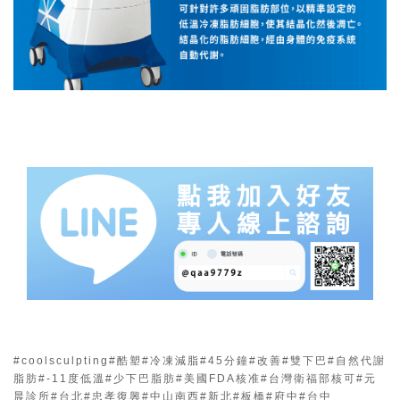
#coolsculpting
#酷塑
#冷凍減脂
#45分鐘
#改善
#雙下巴
#自然代謝
脂肪
#-11度低溫
#少下巴脂肪
#美國FDA核准
#台灣衛福部核可
#元
晨診所
#台北
#忠孝復興
#中山南西
#新北
#板橋
#府中
#台中