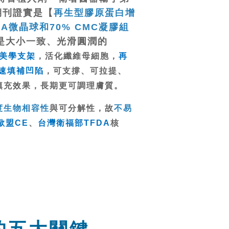
際期刊證實是【
再生型膠原蛋白增
aHA微晶球和70% CMC凝膠組
是大小一致、光滑圓潤的
美學支架
，活化纖維母細胞，
再
速填補凹陷
，可支撐、可拉提、
填充效果，長期更可調理膚質。
度生物相容性
與可分解性，故
不易
歐盟CE
、
台灣衛福部TFDA
核