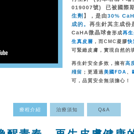
019007號) 已被國
生劑
】，是由
30% C
成的。
再生針其主成份
CaHA微晶球
會形成
再生
生真皮層
，而CMC凝膠
快
可緊緻皮膚，實現自然的
再生針安全多效，擁有
高
殘留
；更通過
美國FDA
、
可，品質安全無須擔心！
療程介紹
治療須知
Q&A