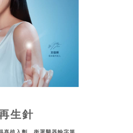
e 再生針
瑞得喜植入劑 衛署醫器輸字第