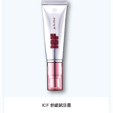
ICF 舒緩賦活霜