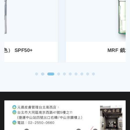
MRF 鎖水修復霜