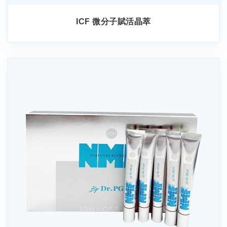
ICF 微分子賦活晶萃