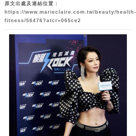
原文出處及連結位置：
https://www.marieclaire.com.tw/beauty/health
fitness/56476?atcr=065ce2