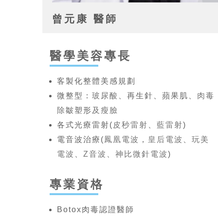
曾元康 醫師
醫學美容專長
客製化整體美感規劃
微整型：
玻尿酸
、再生針、蘋果肌、
肉毒
除皺
塑形
及瘦臉
各式光療雷射(
皮秒雷射
、
藍雷射
)
電音波治療(
鳳凰電波
，
皇后電波
、
玩美
電波
、
Z音波
、
神比微針電波
)
專業資格
Botox肉毒認證醫師