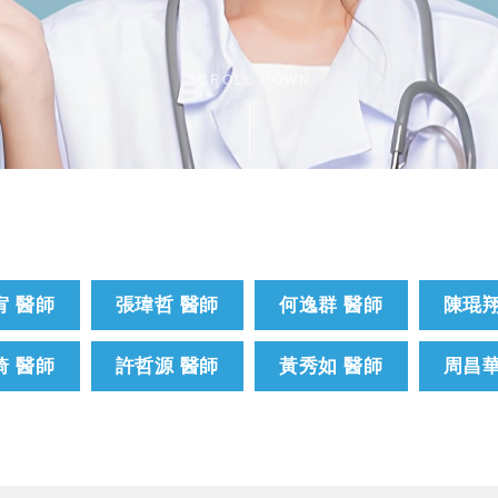
SCROLL DOWN
宥 醫師
張瑋哲 醫師
何逸群 醫師
陳琨翔
琦 醫師
許哲源 醫師
黃秀如 醫師
周昌華