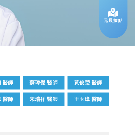
元晨據點
 醫師
蘇瑋傑 醫師
黃俊瑩 醫師
 醫師
宋瑞祥 醫師
王玉璋 醫師