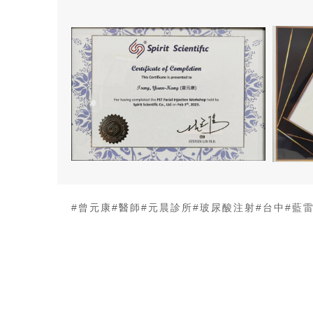
#曾元康
#醫師
#元晨診所
#玻尿酸注射
#台中
#藍