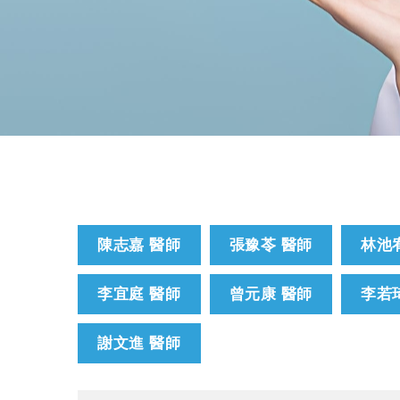
陳志嘉 醫師
張豫苓 醫師
林池
李宜庭 醫師
曾元康 醫師
李若
謝文進 醫師